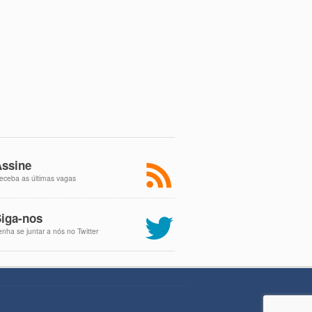
ssine
eceba as últimas vagas
iga-nos
enha se juntar a nós no Twitter