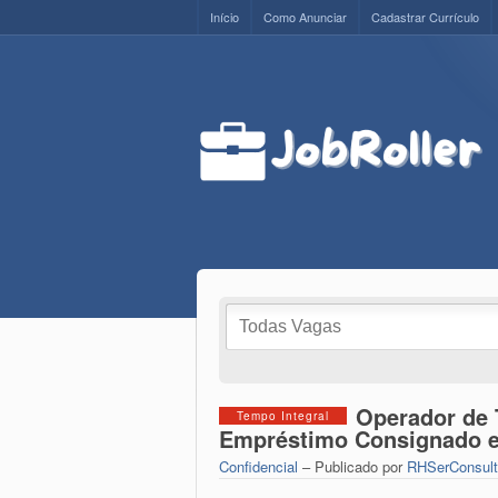
Início
Como Anunciar
Cadastrar Currículo
Operador de 
Tempo Integral
Empréstimo Consignado e 
Confidencial
– Publicado por
RHSerConsult