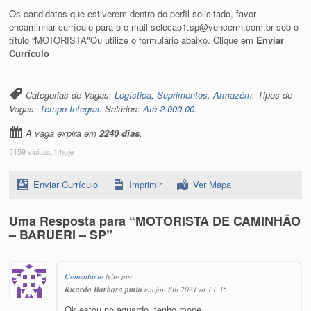
Os candidatos que estiverem dentro do perfil solicitado, favor
encaminhar currículo para o e-mail selecao1.sp@vencerrh.com.br sob o
título “MOTORISTA"Ou utilize o formulário abaixo. Clique em
Enviar
Currículo
Categorias de Vagas:
Logística, Suprimentos, Armazém
. Tipos de
Vagas:
Tempo Integral
. Salários:
Até 2.000,00
.
A vaga expira em
2240 dias
.
5159 visitas, 1 hoje
Enviar Currículo
Imprimir
Ver Mapa
Uma Resposta para “MOTORISTA DE CAMINHÃO
– BARUERI – SP”
Comentário
feito por
Ricardo Barbosa pinto
em jan 8th 2021 at 13:35:
Ok estou no aguardo, tenho mope