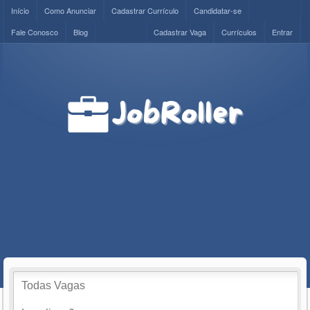
Início
Como Anunciar
Cadastrar Currículo
Candidatar-se
Fale Conosco
Blog
Cadastrar Vaga
Currículos
Entrar