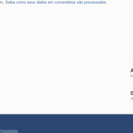
pam.
Saiba como seus dados em comentários são processados
.
A
R
S
V
Privacidade