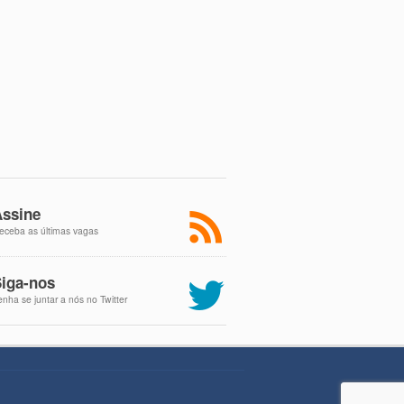
ssine
eceba as últimas vagas
iga-nos
enha se juntar a nós no Twitter