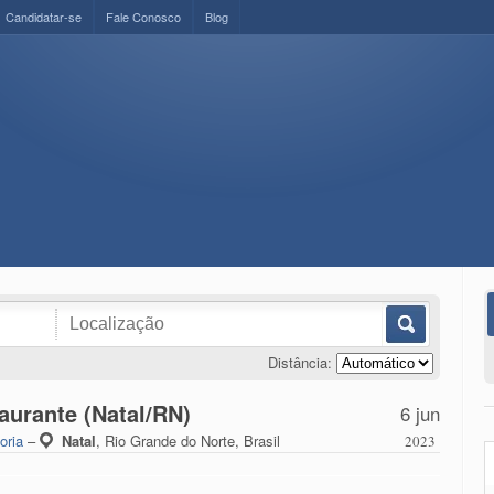
Candidatar-se
Fale Conosco
Blog
Distância:
aurante (Natal/RN)
6 jun
oria
–
Natal
,
Rio Grande do Norte, Brasil
2023