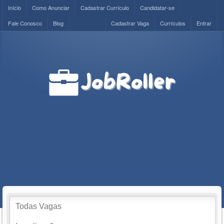
Início
Como Anunciar
Cadastrar Currículo
Candidatar-se
Fale Conosco
Blog
Cadastrar Vaga
Currículos
Entrar