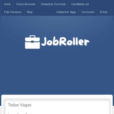
Início
Como Anunciar
Cadastrar Currículo
Candidatar-se
Fale Conosco
Blog
Cadastrar Vaga
Currículos
Entrar