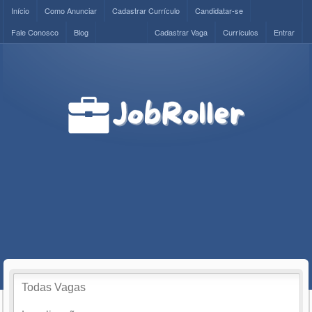
Início
Como Anunciar
Cadastrar Currículo
Candidatar-se
Fale Conosco
Blog
Cadastrar Vaga
Currículos
Entrar