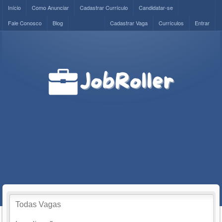
Início
Como Anunciar
Cadastrar Currículo
Candidatar-se
Fale Conosco
Blog
Cadastrar Vaga
Currículos
Entrar