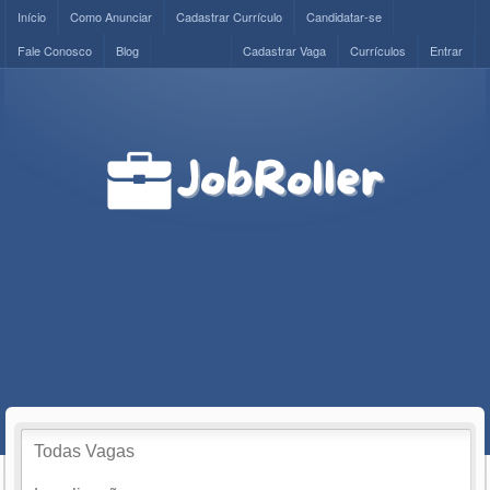
Início
Como Anunciar
Cadastrar Currículo
Candidatar-se
Fale Conosco
Blog
Cadastrar Vaga
Currículos
Entrar