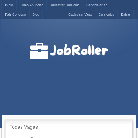
Início
Como Anunciar
Cadastrar Currículo
Candidatar-se
Fale Conosco
Blog
Cadastrar Vaga
Currículos
Entrar