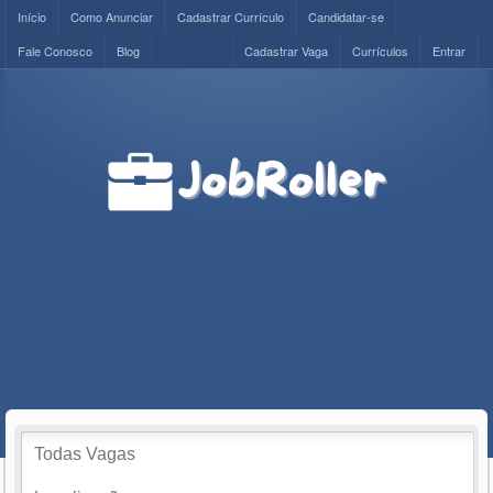
Início
Como Anunciar
Cadastrar Currículo
Candidatar-se
Fale Conosco
Blog
Cadastrar Vaga
Currículos
Entrar