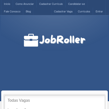
Início
Como Anunciar
Cadastrar Currículo
Candidatar-se
Fale Conosco
Blog
Cadastrar Vaga
Currículos
Entrar