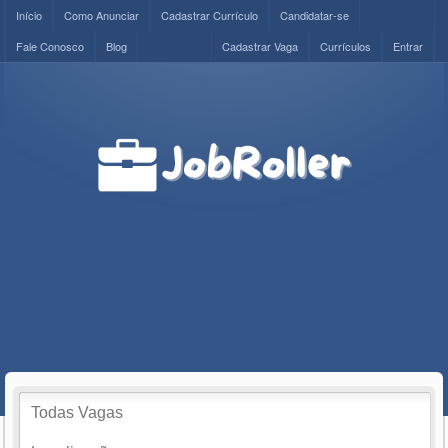
Início
Como Anunciar
Cadastrar Currículo
Candidatar-se
Fale Conosco
Blog
Cadastrar Vaga
Currículos
Entrar