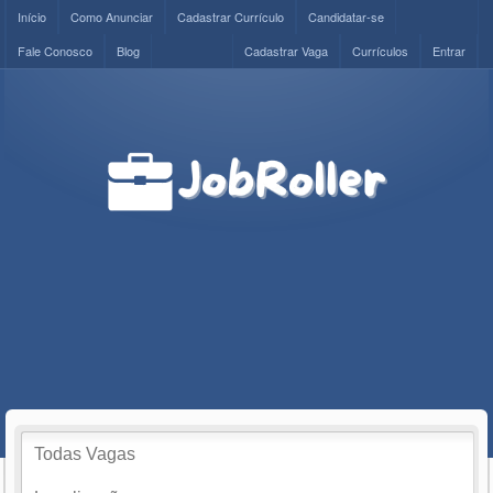
Início
Como Anunciar
Cadastrar Currículo
Candidatar-se
Fale Conosco
Blog
Cadastrar Vaga
Currículos
Entrar