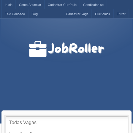
Início
Como Anunciar
Cadastrar Currículo
Candidatar-se
Fale Conosco
Blog
Cadastrar Vaga
Currículos
Entrar