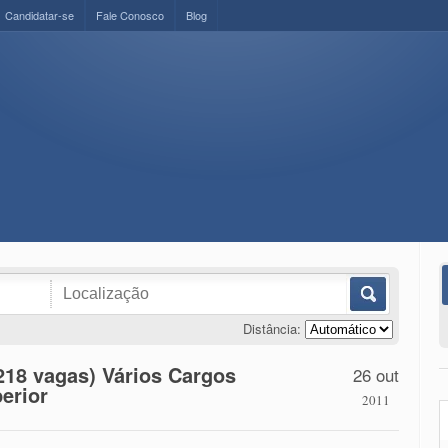
Candidatar-se
Fale Conosco
Blog
Distância:
218 vagas) Vários Cargos
26 out
erior
2011