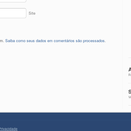
Site
pam.
Saiba como seus dados em comentários são processados
.
A
R
S
V
Privacidade