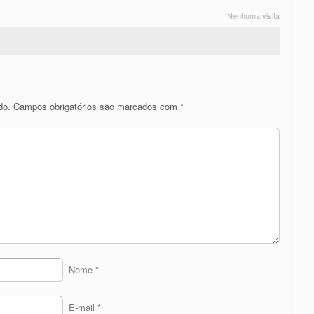
Nenhuma visita
do.
Campos obrigatórios são marcados com
*
Nome
*
E-mail
*