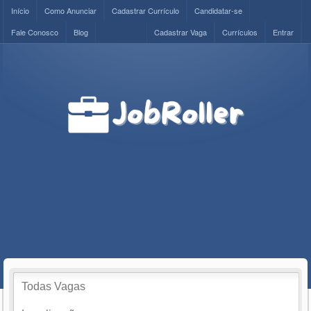
Início
Como Anunciar
Cadastrar Currículo
Candidatar-se
Fale Conosco
Blog
Cadastrar Vaga
Currículos
Entrar