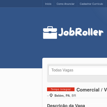
Início
Como Anunciar
Cadastrar Currículo
Comercial / 
Tempo Integral
–
Belém, PA
,
BR
Descrição da Vaga