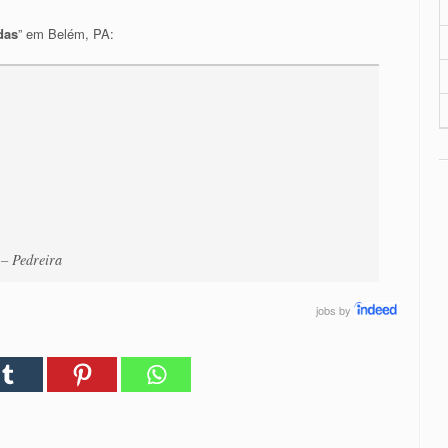
das
” em Belém, PA:
– Pedreira
jobs
by