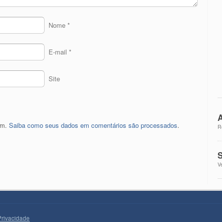
Nome
*
E-mail
*
Site
A
pam.
Saiba como seus dados em comentários são processados
.
R
S
V
Privacidade