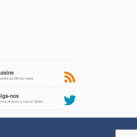
ssine
eceba as últimas vagas
iga-nos
enha se juntar a nós no Twitter