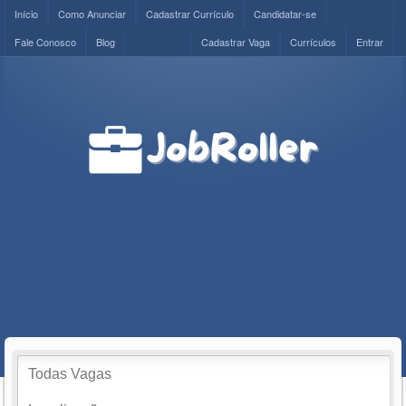
Início
Como Anunciar
Cadastrar Currículo
Candidatar-se
Fale Conosco
Blog
Cadastrar Vaga
Currículos
Entrar