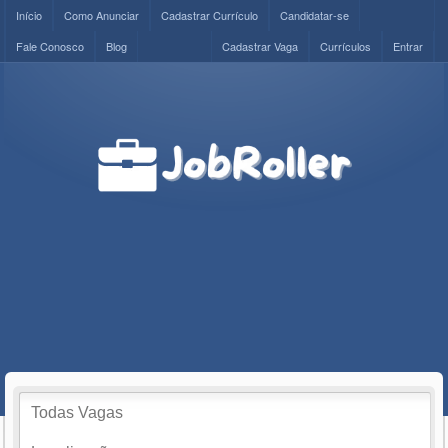
Início
Como Anunciar
Cadastrar Currículo
Candidatar-se
Fale Conosco
Blog
Cadastrar Vaga
Currículos
Entrar