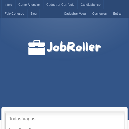
Início
Como Anunciar
Cadastrar Currículo
Candidatar-se
Fale Conosco
Blog
Cadastrar Vaga
Currículos
Entrar