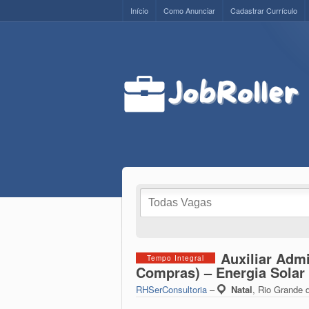
Início
Como Anunciar
Cadastrar Currículo
Auxiliar Admi
Tempo Integral
Compras) – Energia Solar
RHSerConsultoria
–
Natal
,
Rio Grande d