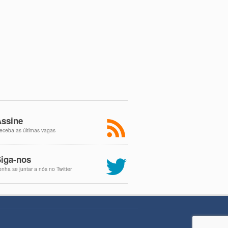
ssine
eceba as últimas vagas
iga-nos
enha se juntar a nós no Twitter