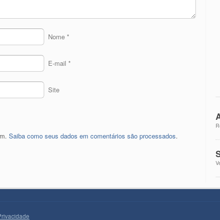
Nome
*
E-mail
*
Site
A
R
pam.
Saiba como seus dados em comentários são processados
.
S
V
Privacidade