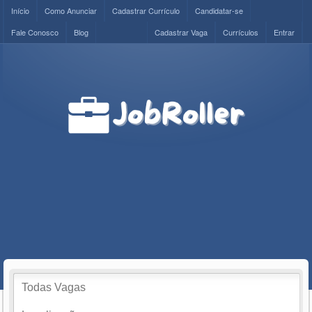
Início
Como Anunciar
Cadastrar Currículo
Candidatar-se
Fale Conosco
Blog
Cadastrar Vaga
Currículos
Entrar