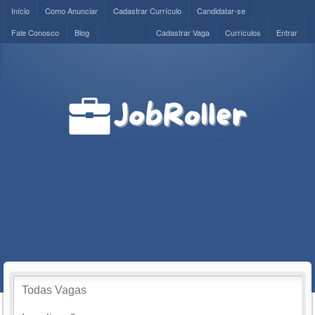
Início
Como Anunciar
Cadastrar Currículo
Candidatar-se
Fale Conosco
Blog
Cadastrar Vaga
Currículos
Entrar