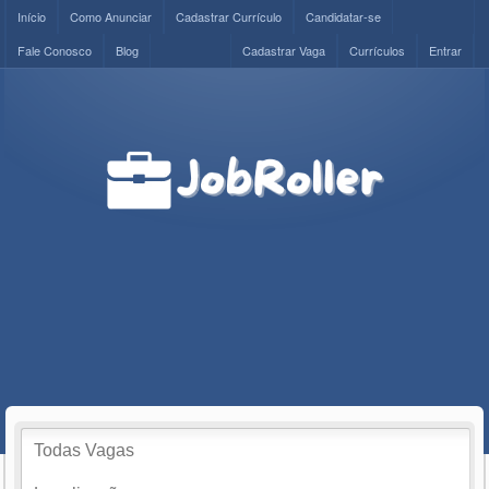
Início
Como Anunciar
Cadastrar Currículo
Candidatar-se
Fale Conosco
Blog
Cadastrar Vaga
Currículos
Entrar