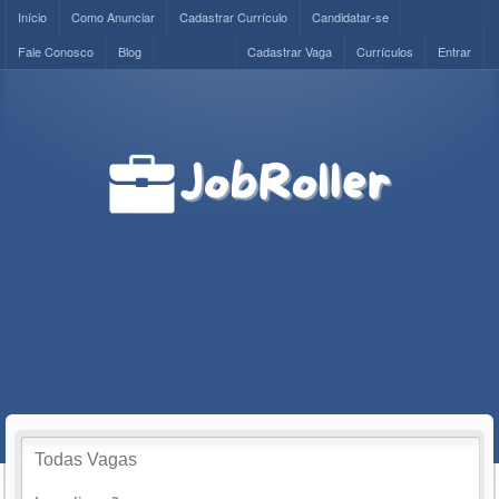
Início
Como Anunciar
Cadastrar Currículo
Candidatar-se
Fale Conosco
Blog
Cadastrar Vaga
Currículos
Entrar