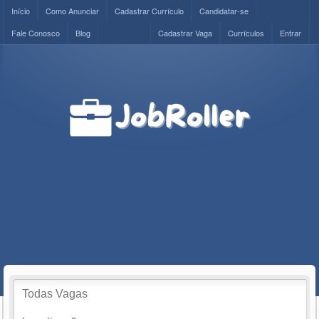
Início
Como Anunciar
Cadastrar Currículo
Candidatar-se
Fale Conosco
Blog
Cadastrar Vaga
Currículos
Entrar