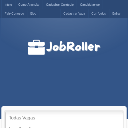
Início
Como Anunciar
Cadastrar Currículo
Candidatar-se
Fale Conosco
Blog
Cadastrar Vaga
Currículos
Entrar