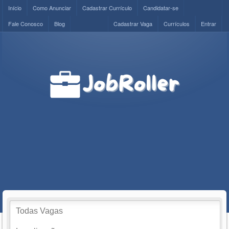
Início
Como Anunciar
Cadastrar Currículo
Candidatar-se
Fale Conosco
Blog
Cadastrar Vaga
Currículos
Entrar