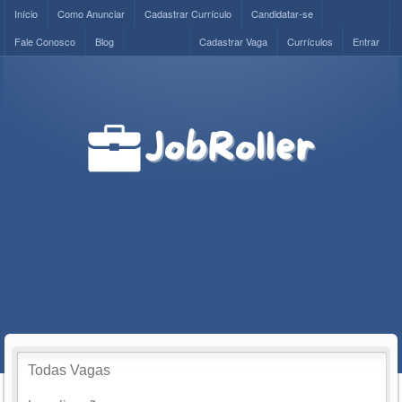
Início
Como Anunciar
Cadastrar Currículo
Candidatar-se
Fale Conosco
Blog
Cadastrar Vaga
Currículos
Entrar