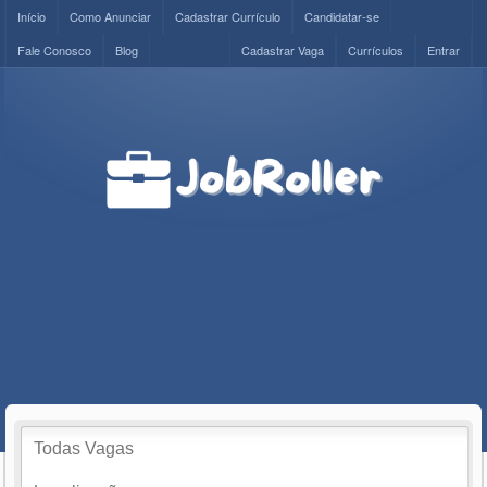
Início
Como Anunciar
Cadastrar Currículo
Candidatar-se
Fale Conosco
Blog
Cadastrar Vaga
Currículos
Entrar