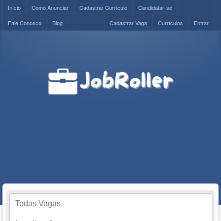
Início
Como Anunciar
Cadastrar Currículo
Candidatar-se
Fale Conosco
Blog
Cadastrar Vaga
Currículos
Entrar