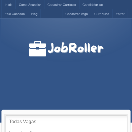
Início
Como Anunciar
Cadastrar Currículo
Candidatar-se
Fale Conosco
Blog
Cadastrar Vaga
Currículos
Entrar