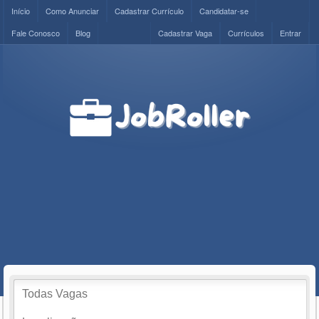
Início
Como Anunciar
Cadastrar Currículo
Candidatar-se
Fale Conosco
Blog
Cadastrar Vaga
Currículos
Entrar