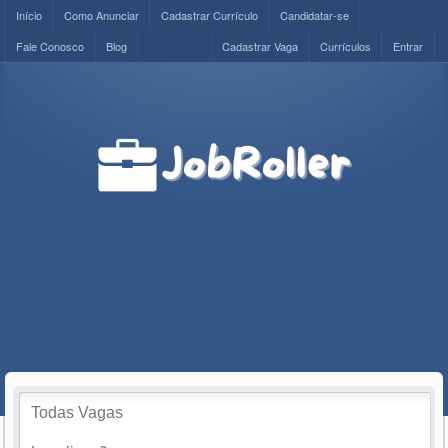
Início
Como Anunciar
Cadastrar Currículo
Candidatar-se
Fale Conosco
Blog
Cadastrar Vaga
Currículos
Entrar