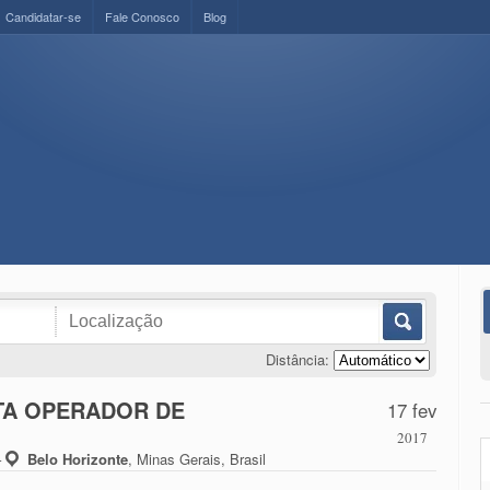
Candidatar-se
Fale Conosco
Blog
Distância:
TA OPERADOR DE
17 fev
2017
–
Belo Horizonte
,
Minas Gerais, Brasil