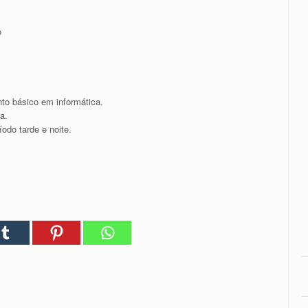
o
to básico em informática.
a.
íodo tarde e noite.