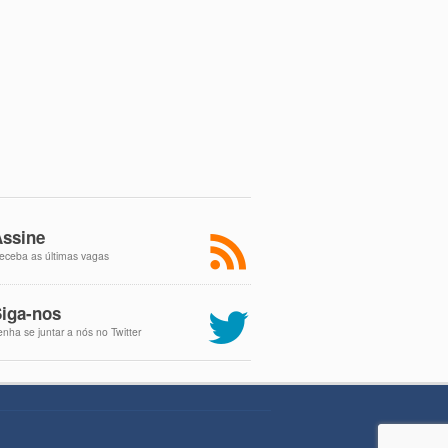
ssine
eceba as últimas vagas
iga-nos
enha se juntar a nós no Twitter