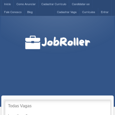
Início
Como Anunciar
Cadastrar Currículo
Candidatar-se
Fale Conosco
Blog
Cadastrar Vaga
Currículos
Entrar