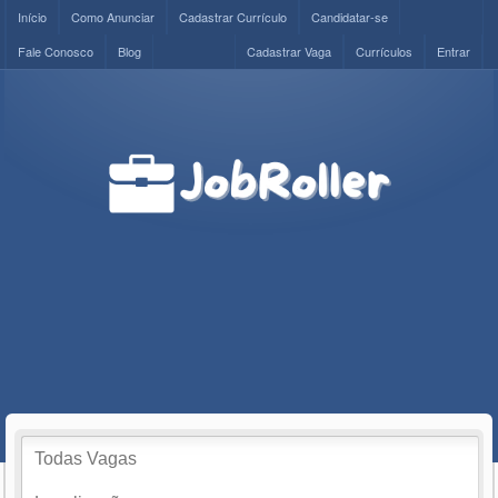
Início
Como Anunciar
Cadastrar Currículo
Candidatar-se
Fale Conosco
Blog
Cadastrar Vaga
Currículos
Entrar