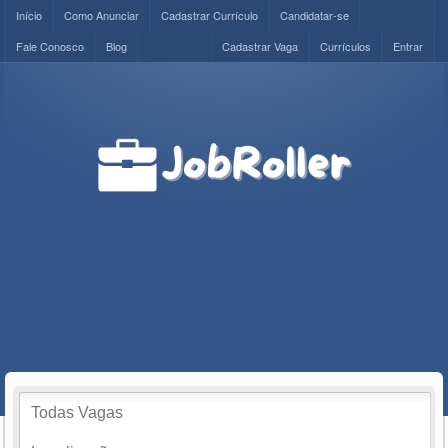
Início
Como Anunciar
Cadastrar Currículo
Candidatar-se
Fale Conosco
Blog
Cadastrar Vaga
Currículos
Entrar