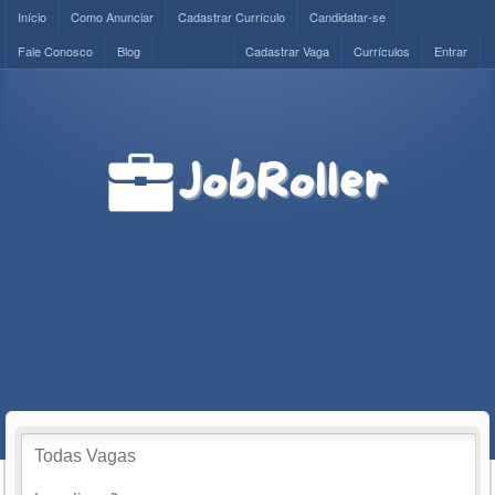
Início
Como Anunciar
Cadastrar Currículo
Candidatar-se
Fale Conosco
Blog
Cadastrar Vaga
Currículos
Entrar