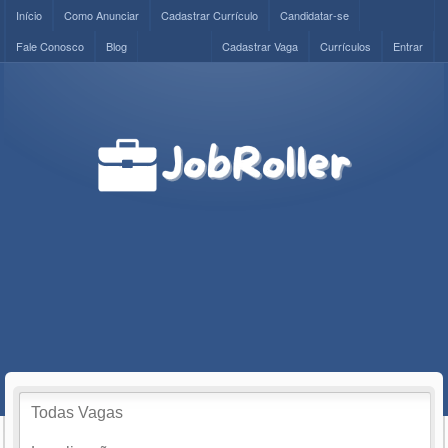
Início
Como Anunciar
Cadastrar Currículo
Candidatar-se
Fale Conosco
Blog
Cadastrar Vaga
Currículos
Entrar