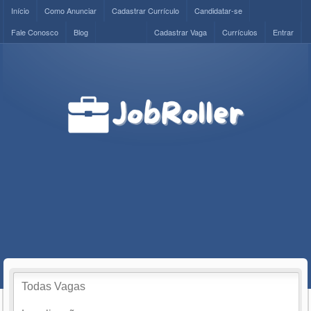
Início
Como Anunciar
Cadastrar Currículo
Candidatar-se
Fale Conosco
Blog
Cadastrar Vaga
Currículos
Entrar