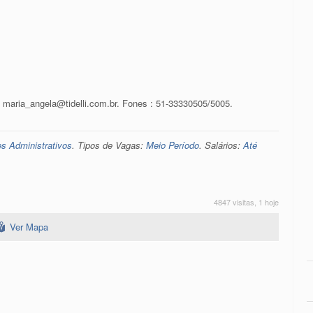
: maria_angela@tidelli.com.br. Fones : 51-33330505/5005.
es Administrativos
. Tipos de Vagas:
Meio Período
. Salários:
Até
4847 visitas, 1 hoje
Ver Mapa