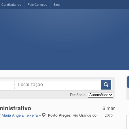
Candidatar-se
Fale Conosco
Blog
Distância:
ministrativo
6 mar
r
Maria Angela Teixeira
–
Porto Alegre
,
Rio Grande do
2015