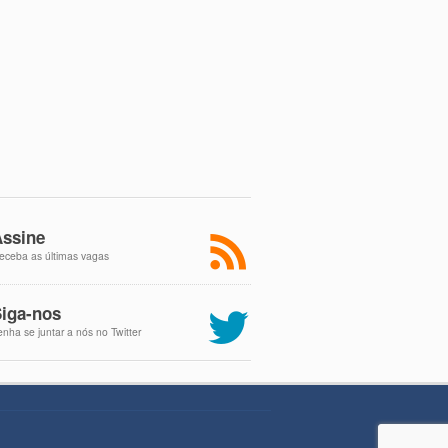
ssine
eceba as últimas vagas
iga-nos
enha se juntar a nós no Twitter