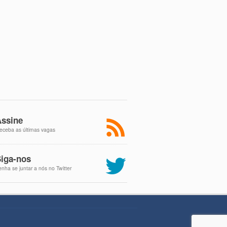
ssine
eceba as últimas vagas
iga-nos
enha se juntar a nós no Twitter