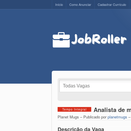
Início
Como Anunciar
Cadastrar Currículo
Analista de 
Tempo Integral
Planet Mugs – Publicado por
planetmugs
–
Descrição da Vaga