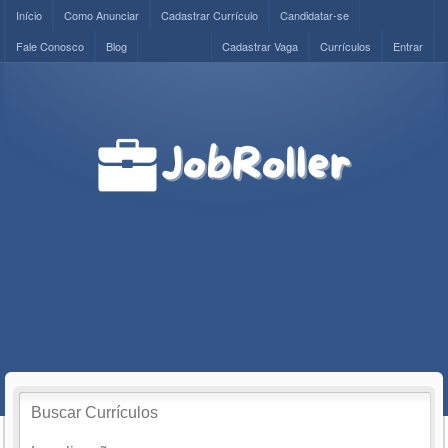
Início
Como Anunciar
Cadastrar Currículo
Candidatar-se
Fale Conosco
Blog
Cadastrar Vaga
Currículos
Entrar