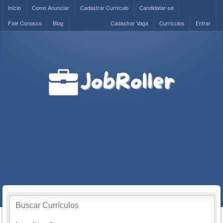
Início
Como Anunciar
Cadastrar Currículo
Candidatar-se
Fale Conosco
Blog
Cadastrar Vaga
Currículos
Entrar