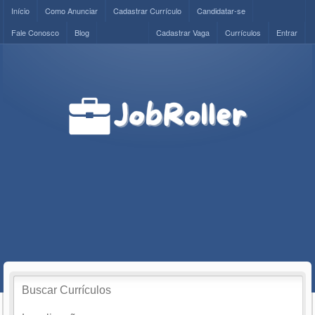
Início
Como Anunciar
Cadastrar Currículo
Candidatar-se
Fale Conosco
Blog
Cadastrar Vaga
Currículos
Entrar