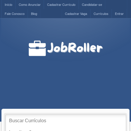
Início
Como Anunciar
Cadastrar Currículo
Candidatar-se
Fale Conosco
Blog
Cadastrar Vaga
Currículos
Entrar