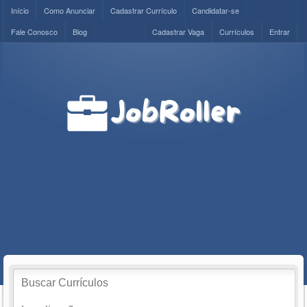
Início
Como Anunciar
Cadastrar Currículo
Candidatar-se
Fale Conosco
Blog
Cadastrar Vaga
Currículos
Entrar