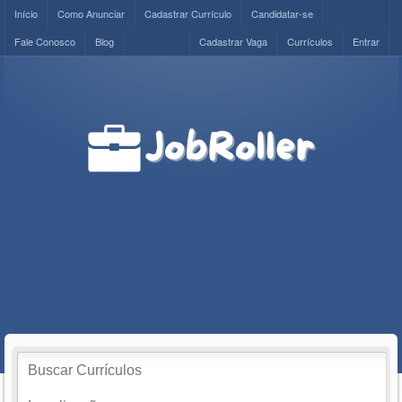
Início
Como Anunciar
Cadastrar Currículo
Candidatar-se
Fale Conosco
Blog
Cadastrar Vaga
Currículos
Entrar