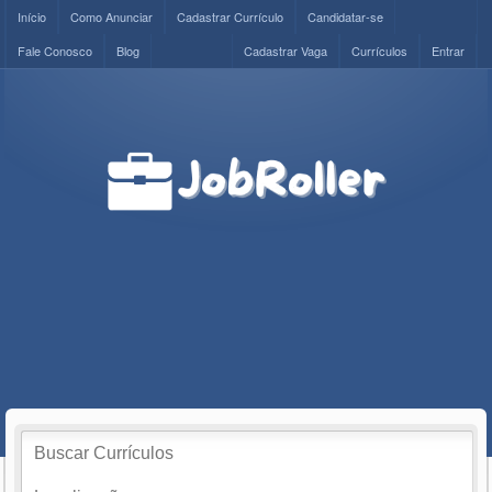
Início
Como Anunciar
Cadastrar Currículo
Candidatar-se
Fale Conosco
Blog
Cadastrar Vaga
Currículos
Entrar